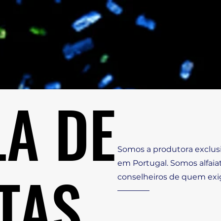
A DE
A DE
Somos a produtora exclusi
em Portugal. Somos alfaia
TAS
TAS
conselheiros de quem exig