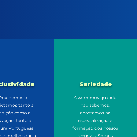
clusividade
Seriedade
Acolhemos e
Assumimos quando
jetamos tanto a
não sabemos,
radição como a
apostamos na
ovação, tanto a
especialização e
tura Portuguesa
formação dos nossos
 o melhor que a
recursos. Somos