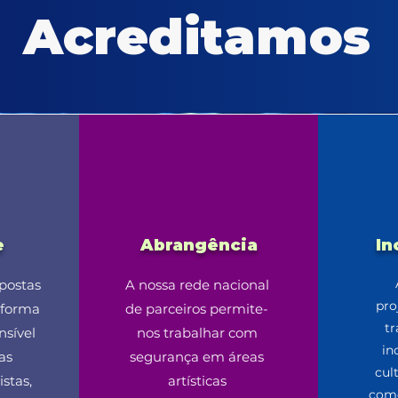
Acreditamos
e
Abrangência
In
postas
A nossa rede nacional
pro
 forma
de parceiros permite-
t
nsível
nos trabalhar com
in
as
segurança em áreas
cul
istas,
artísticas
como