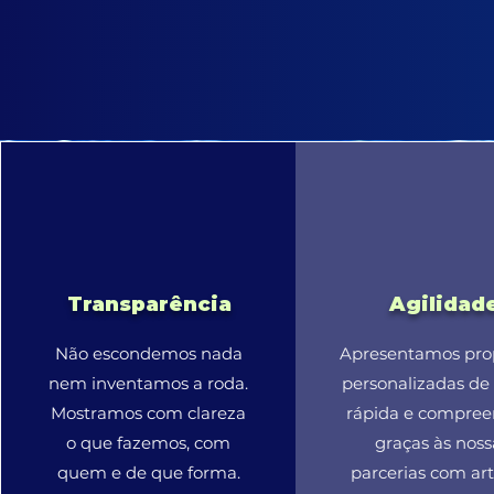
Transparência
Agilidad
Não escondemos nada
Apresentamos pro
nem inventamos a roda.
personalizadas de
Mostramos com clareza
rápida e compree
o que fazemos, com
graças às noss
quem e de que forma.
parcerias com art