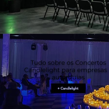
Tudo sobre os Concertos
Candlelight para empresas
autarquias
+ Candlelight